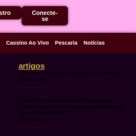
stro
Conecte-
se
Cassino Ao Vivo
Pescaria
Notícias
artigos
Rasantes_Abenteuer_erwartet_dich_mit_der_chi
08/07/2026
Exceptionnel panorama des jeux et meilleur
casino en ligne suisse pour les passionnés du
pari en toute sérénité
08/07/2026