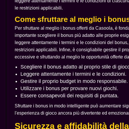
leggere attentamente i termini e le condizioni di ciascu
le restrizioni applicabili.
Come sfruttare al meglio i bonu
Per sfruttare al meglio i bonus offerti da Casoola, è fon
importante scegliere il bonus più adatto alle proprie esi
leggere attentamente i termini e le condizioni del bonus, 
restrizioni applicabili. Infine, è consigliabile gestire i
eccessive e sfruttando al meglio le opportunità offerte d
Scegliere il bonus adatto al proprio stile di gioc
Leggere attentamente i termini e le condizioni.
Gestire il proprio budget in modo responsabile.
Utilizzare i bonus per provare nuovi giochi.
Essere consapevoli dei requisiti di puntata.
Sfruttare i bonus in modo intelligente può aumentare sign
l'esperienza di gioco ancora più divertente ed emoziona
Sicurezza e affidabilità dell