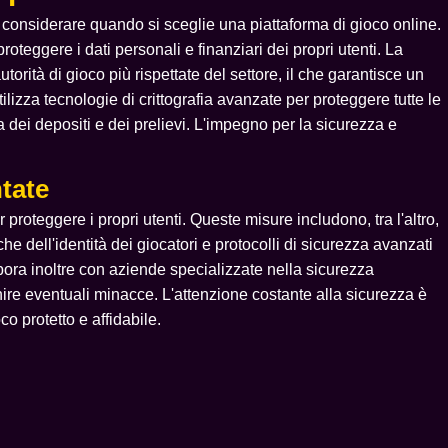
a considerare quando si sceglie una piattaforma di gioco online.
teggere i dati personali e finanziari dei propri utenti. La
orità di gioco più rispettate del settore, il che garantisce un
lizza tecnologie di crittografia avanzate per proteggere tutte le
dei depositi e dei prelievi. L'impegno per la sicurezza e
tate
roteggere i propri utenti. Queste misure includono, tra l'altro,
iche dell'identità dei giocatori e protocolli di sicurezza avanzati
abora inoltre con aziende specializzate nella sicurezza
nire eventuali minacce. L'attenzione costante alla sicurezza è
o protetto e affidabile.