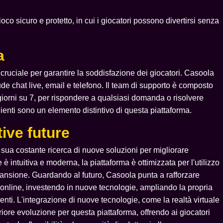
o sicuro e protetto, in cui i giocatori possono divertirsi senza
a
 cruciale per garantire la soddisfazione dei giocatori. Casoola
lude chat live, email e telefono. Il team di supporto è composto
7 giorni su 7, per rispondere a qualsiasi domanda o risolvere
clienti sono un elemento distintivo di questa piattaforma.
tive future
 sua costante ricerca di nuove soluzioni per migliorare
e è intuitiva e moderna, la piattaforma è ottimizzata per l'utilizzo
espansione. Guardando al futuro, Casoola punta a rafforzare
 online, investendo in nuove tecnologie, ampliando la propria
lienti. L'integrazione di nuove tecnologie, come la realtà virtuale
eriore evoluzione per questa piattaforma, offrendo ai giocatori