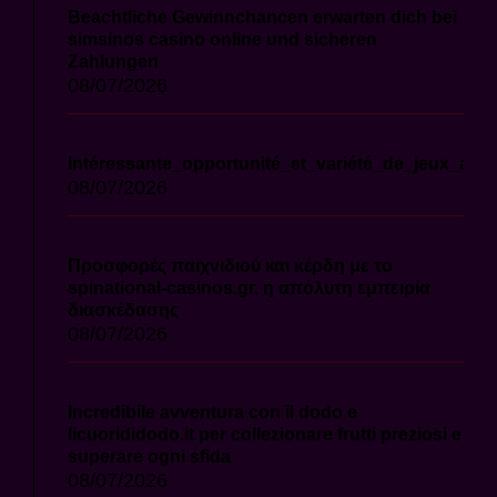
Beachtliche Gewinnchancen erwarten dich bei
simsinos casino online und sicheren
Zahlungen
08/07/2026
Intéressante_opportunité_et_variété_de_jeux_ave
08/07/2026
Προσφορές παιχνιδιού και κέρδη με το
spinational-casinos.gr, η απόλυτη εμπειρία
διασκέδασης
08/07/2026
Incredibile avventura con il dodo e
licuorididodo.it per collezionare frutti preziosi e
superare ogni sfida
08/07/2026