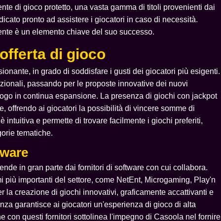
ente di gioco protetto, una vasta gamma di titoli provenienti dai
dicato pronto ad assistere i giocatori in caso di necessità.
iente è un elemento chiave del suo successo.
offerta di gioco
nante, in grado di soddisfare i gusti dei giocatori più esigenti.
izionali, passando per le proposte innovative dei nuovi
alogo in continua espansione. La presenza di giochi con jackpot
, offrendo ai giocatori la possibilità di vincere somme di
 intuitiva e permette di trovare facilmente i giochi preferiti,
gorie tematiche.
tware
ende in gran parte dai fornitori di software con cui collabora.
i più importanti del settore, come NetEnt, Microgaming, Play'n
 la creazione di giochi innovativi, graficamente accattivanti e
nza garantisce ai giocatori un'esperienza di gioco di alta
e con questi fornitori sottolinea l'impegno di Casoola nel fornire