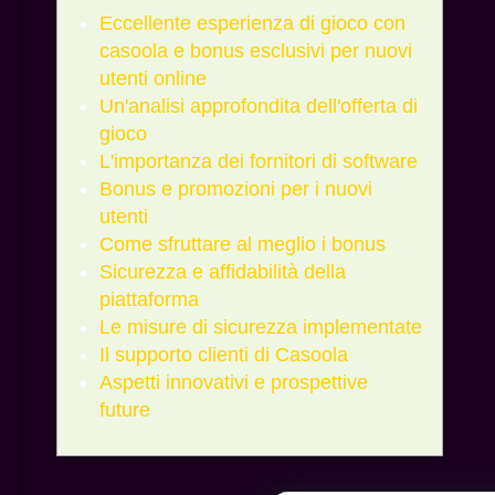
Eccellente esperienza di gioco con
casoola e bonus esclusivi per nuovi
utenti online
Un'analisi approfondita dell'offerta di
gioco
L'importanza dei fornitori di software
Bonus e promozioni per i nuovi
utenti
Come sfruttare al meglio i bonus
Sicurezza e affidabilità della
piattaforma
Le misure di sicurezza implementate
Il supporto clienti di Casoola
Aspetti innovativi e prospettive
future