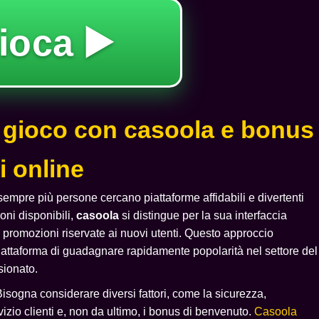
ioca ▶️
i gioco con casoola e bonus
i online
sempre più persone cercano piattaforme affidabili e divertenti
ioni disponibili,
casoola
si distingue per la sua interfaccia
ti promozioni riservate ai nuovi utenti. Questo approccio
iattaforma di guadagnare rapidamente popolarità nel settore del
sionato.
Bisogna considerare diversi fattori, come la sicurezza,
servizio clienti e, non da ultimo, i bonus di benvenuto.
Casoola