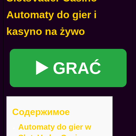
Automaty do gier i
kasyno na żywo
▶️ GRAĆ
Содержимое
Automaty do gier w