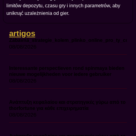
limitów depozytu, czasu gry i innych parametrów, aby
uniknąć uzależnienia od gier.
artigos
Zábavná_strategie_kolem_plinko_online_pro_ty_co_ch
08/08/2026
Interessante perspectieven rond spinmaya bieden
nieuwe mogelijkheden voor iedere gebruiker
08/08/2026
Ανάπτυξη κεφαλαίου και στρατηγικές γύρω από το
thorfortune για κάθε επιχειρηματία
08/08/2026