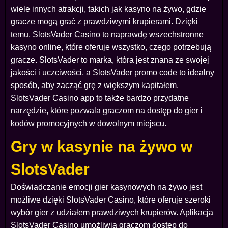
wiele innych atrakcji, takich jak kasyno na żywo, gdzie
gracze mogą grać z prawdziwymi krupierami. Dzięki
temu, SlotsVader Casino to naprawdę wszechstronne
kasyno online, które oferuje wszystko, czego potrzebują
gracze. SlotsVader to marka, która jest znana ze swojej
jakości i uczciwości, a SlotsVader promo code to idealny
sposób, aby zacząć grę z większym kapitałem.
SlotsVader Casino app to także bardzo przydatne
narzędzie, które pozwala graczom na dostęp do gier i
kodów promocyjnych w dowolnym miejscu.
Gry w kasynie na żywo w
SlotsVader
Doświadczanie emocji gier kasynowych na żywo jest
możliwe dzięki SlotsVader Casino, które oferuje szeroki
wybór gier z udziałem prawdziwych krupierów. Aplikacja
SlotsVader Casino umożliwia graczom dostęp do