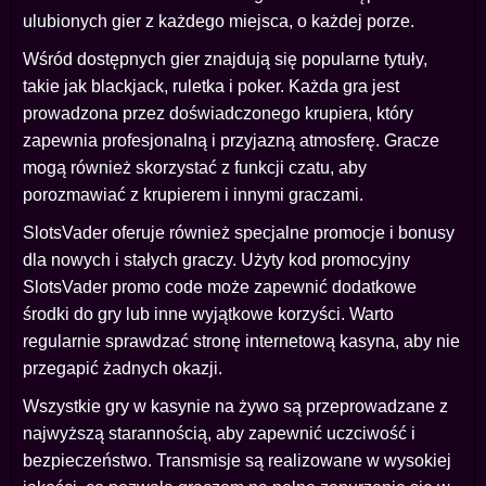
ulubionych gier z każdego miejsca, o każdej porze.
Wśród dostępnych gier znajdują się popularne tytuły,
takie jak blackjack, ruletka i poker. Każda gra jest
prowadzona przez doświadczonego krupiera, który
zapewnia profesjonalną i przyjazną atmosferę. Gracze
mogą również skorzystać z funkcji czatu, aby
porozmawiać z krupierem i innymi graczami.
SlotsVader oferuje również specjalne promocje i bonusy
dla nowych i stałych graczy. Użyty kod promocyjny
SlotsVader promo code może zapewnić dodatkowe
środki do gry lub inne wyjątkowe korzyści. Warto
regularnie sprawdzać stronę internetową kasyna, aby nie
przegapić żadnych okazji.
Wszystkie gry w kasynie na żywo są przeprowadzane z
najwyższą starannością, aby zapewnić uczciwość i
bezpieczeństwo. Transmisje są realizowane w wysokiej