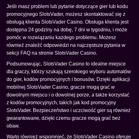
Jeśli masz problem lub pytanie dotyczące gier lub kodu
promocyjnego SlotsVader, możesz skontaktować się z
obsługą klienta SlotsVader Casino. Obsługa klienta jest
dostępna 24 godziny na dobę, 7 dni w tygodniu, i może
pomóc w rozwiązaniu każdego problemu. Możesz
również znaleźć odpowiedzi na najczęstsze pytania w
sekcji FAQ na stronie SlotsVader Casino.
Podsumowując, SlotsVader Casino to idealne miejsce
dla graczy, którzy szukają szerokiego wyboru automatów
do gier, kodów promocyjnych i bonusów. Dzięki aplikacji
mobilnej SlotsVader Casino, gracze mogą grać w
dowolnym miejscu i o dowolnej porze, a także korzystać
z kodów promocyjnych, takich jak kod promocyjny
SlotsVader. Bezpieczeństwo i uczciwość gier są również
gwarantowane, dzięki czemu gracze mogą grać bez
obaw.
Warto również wspomnieć, że SlotsVader Casino oferuje