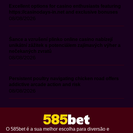
Excellent options for casino enthusiasts featuring
https://casinodays-in.net and exclusive bonuses
08/08/2026
Šance a vzrušení plinko online casino nabízejí
unikátní zážitek s potenciálem zajímavých výher a
nečekaných zvratů
08/08/2026
Persistent poultry navigating chicken road offers
addictive arcade action and risk
08/08/2026
O 585bet é a sua melhor escolha para diversão e