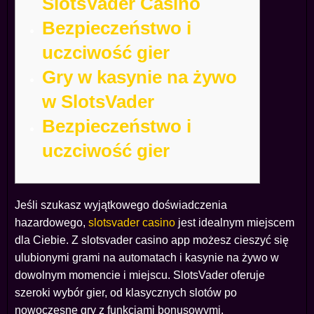
SlotsVader Casino
Bezpieczeństwo i
uczciwość gier
Gry w kasynie na żywo
w SlotsVader
Bezpieczeństwo i
uczciwość gier
Jeśli szukasz wyjątkowego doświadczenia
hazardowego,
slotsvader casino
jest idealnym miejscem
dla Ciebie. Z slotsvader casino app możesz cieszyć się
ulubionymi grami na automatach i kasynie na żywo w
dowolnym momencie i miejscu. SlotsVader oferuje
szeroki wybór gier, od klasycznych slotów po
nowoczesne gry z funkcjami bonusowymi.