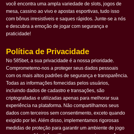
você encontra uma ampla variedade de slots, jogos de
mesa, cassino ao vivo e apostas esportivas, tudo isso
com bônus irresistíveis e saques rápidos. Junte-se a nós
e descubra a emoção de jogar com segurança e
praticidade!
Política de Privacidade
No 585bet, a sua privacidade é a nossa prioridade.
Comprometemo-nos a proteger seus dados pessoais
com os mais altos padrões de segurança e transparência.
Todas as informações fornecidas pelos usuários,
incluindo dados de cadastro e transações, são
criptografadas e utilizadas apenas para melhorar sua
experiência na plataforma. Não compartilhamos seus
dados com terceiros sem consentimento, exceto quando
exigido por lei. Além disso, implementamos rigorosas
medidas de proteção para garantir um ambiente de jogo