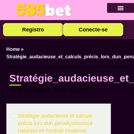
Baixar Ap
Cadastre-se
Caça-níqu
Apostas E
Cassino Ao
Registro
Conecte-se
Home
»
Stratégie_audacieuse_et_calculs_précis_lors_dun_pena
Stratégie_audacieuse_et
wp_administrator
junho 24, 2026
Stratégie audacieuse et calculs
précis lors dun penaltyshootout
haletant en football moderne