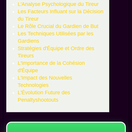
L'Analyse Psychologique du Tireur
Les Facteurs Influant sur la Décision
du Tireur
Le Rôle Crucial du Gardien de But
Les Techniques Utilisées par les
Gardiens
Stratégies d'Équipe et Ordre des
Tireurs
L'Importance de la Cohésion
d'Équipe
L'Impact des Nouvelles
Technologies
L'Évolution Future des
Penaltyshootouts