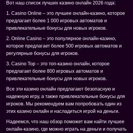
Вот наш список лучших казино онлайн 2026 года:
1. Casino Online – это лучшее онлайн-казино, которое
предлагает более 1 000 игровых автоматов и
привлекательные бонусы для новых игроков.
2. Online Casino – это популярное онлайн-казино,
которое предлагает более 500 игровых автоматов и
регулярные бонусы для игроков.
3. Casino Top – это топ-казино онлайн, которое
предлагает более 800 игровых автоматов и
привлекательные бонусы для новых игроков.
Все эти казино онлайн предлагают безопасную и
надежную игру, а также привлекательные бонусы для
игроков. Мы рекомендуем вам попробовать один из
этих казино онлайн и насладиться игрой на деньги.
Надеемся, что наш обзор поможет вам найти лучшее
онлайн-казино, где можно играть на деньги и получать