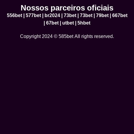
Nossos parceiros oficiais
556bet
|
577bet
|
br2024
|
73bet
|
73bet
|
79bet
|
667bet
|
67bet
|
utbet
|
5hbet
Copyright 2024 © 585bet All rights reserved.