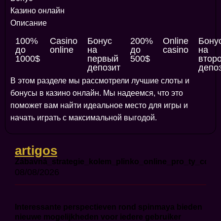
Казино онлайн
Описание
100%
Casino
Бонус
200%
Online
Бону
до
online
на
до
casino
на
1000$
первый
500$
втор
депозит
депо
В этом разделе мы рассмотрели лучшие слоты и
бонусы в казино онлайн. Мы надеемся, что это
поможет вам найти идеальное место для игры и
начать играть с максимальной выгодой.
artigos
Zábavná_strategie_kolem_plinko_online_pro_ty_co_ch
08/08/2026
Interessante perspectieven rond spinmaya bieden
nieuwe mogelijkheden voor iedere gebruiker