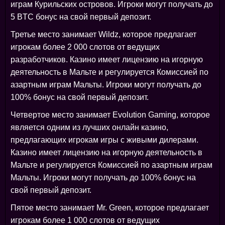
играм Курильских островов. Игроки могут получать до
5 BTC бонус на свой первый депозит.
Третье место занимает Wildz, которое предлагает
игрокам более 2 000 слотов от ведущих
разработчиков. Казино имеет лицензию на игорную
деятельность в Мальте и регулируется Комиссией по
азартным играм Мальты. Игроки могут получать до
100% бонус на свой первый депозит.
Четвертое место занимает Evolution Gaming, которое
является одним из лучших онлайн казино,
предлагающих игрокам игры с живыми дилерами.
Казино имеет лицензию на игорную деятельность в
Мальте и регулируется Комиссией по азартным играм
Мальты. Игроки могут получать до 100% бонус на
свой первый депозит.
Пятое место занимает Mr. Green, которое предлагает
игрокам более 1 000 слотов от ведущих