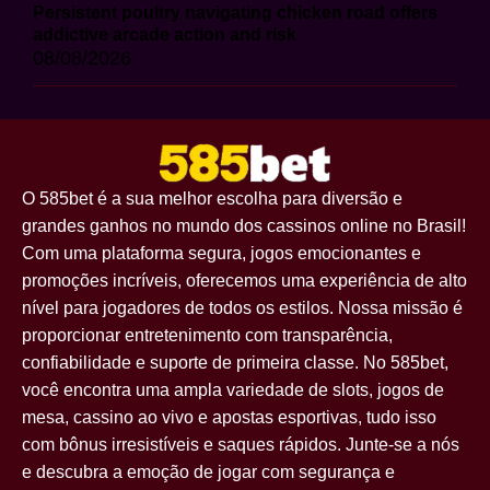
Persistent poultry navigating chicken road offers
addictive arcade action and risk
08/08/2026
O 585bet é a sua melhor escolha para diversão e
grandes ganhos no mundo dos cassinos online no Brasil!
Com uma plataforma segura, jogos emocionantes e
promoções incríveis, oferecemos uma experiência de alto
nível para jogadores de todos os estilos. Nossa missão é
proporcionar entretenimento com transparência,
confiabilidade e suporte de primeira classe. No 585bet,
você encontra uma ampla variedade de slots, jogos de
mesa, cassino ao vivo e apostas esportivas, tudo isso
com bônus irresistíveis e saques rápidos. Junte-se a nós
e descubra a emoção de jogar com segurança e