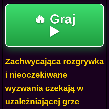
🔥 Graj
▶️
Zachwycająca rozgrywka
i nieoczekiwane
wyzwania czekają w
uzależniającej grze