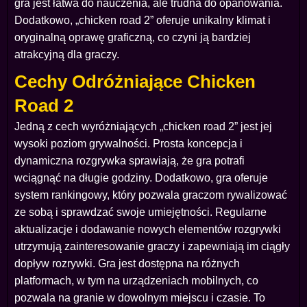
gra jest łatwa do nauczenia, ale trudna do opanowania.
Dodatkowo, „chicken road 2” oferuje unikalny klimat i
oryginalną oprawę graficzną, co czyni ją bardziej
atrakcyjną dla graczy.
Cechy Odróżniające Chicken
Road 2
Jedną z cech wyróżniających „chicken road 2” jest jej
wysoki poziom grywalności. Prosta koncepcja i
dynamiczna rozgrywka sprawiają, że gra potrafi
wciągnąć na długie godziny. Dodatkowo, gra oferuje
system rankingowy, który pozwala graczom rywalizować
ze sobą i sprawdzać swoje umiejętności. Regularne
aktualizacje i dodawanie nowych elementów rozgrywki
utrzymują zainteresowanie graczy i zapewniają im ciągły
dopływ rozrywki. Gra jest dostępna na różnych
platformach, w tym na urządzeniach mobilnych, co
pozwala na granie w dowolnym miejscu i czasie. To