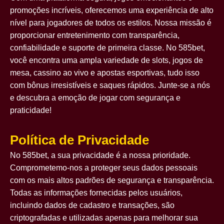
promoções incríveis, oferecemos uma experiência de alto
nível para jogadores de todos os estilos. Nossa missão é
proporcionar entretenimento com transparência,
confiabilidade e suporte de primeira classe. No 585bet,
você encontra uma ampla variedade de slots, jogos de
mesa, cassino ao vivo e apostas esportivas, tudo isso
com bônus irresistíveis e saques rápidos. Junte-se a nós
e descubra a emoção de jogar com segurança e
praticidade!
Política de Privacidade
No 585bet, a sua privacidade é a nossa prioridade.
Comprometemo-nos a proteger seus dados pessoais
com os mais altos padrões de segurança e transparência.
Todas as informações fornecidas pelos usuários,
incluindo dados de cadastro e transações, são
criptografadas e utilizadas apenas para melhorar sua