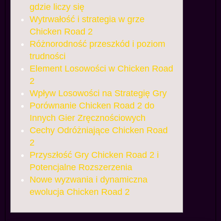
gdzie liczy się
Wytrwałość i strategia w grze
Chicken Road 2
Różnorodność przeszkód i poziom
trudności
Element Losowości w Chicken Road
2
Wpływ Losowości na Strategię Gry
Porównanie Chicken Road 2 do
Innych Gier Zręcznościowych
Cechy Odróżniające Chicken Road
2
Przyszłość Gry Chicken Road 2 i
Potencjalne Rozszerzenia
Nowe wyzwania i dynamiczna
ewolucja Chicken Road 2