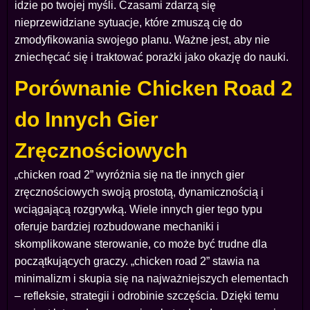
idzie po twojej myśli. Czasami zdarzą się
nieprzewidziane sytuacje, które zmuszą cię do
zmodyfikowania swojego planu. Ważne jest, aby nie
zniechęcać się i traktować porażki jako okazję do nauki.
Porównanie Chicken Road 2
do Innych Gier
Zręcznościowych
„chicken road 2” wyróżnia się na tle innych gier
zręcznościowych swoją prostotą, dynamicznością i
wciągającą rozgrywką. Wiele innych gier tego typu
oferuje bardziej rozbudowane mechaniki i
skomplikowane sterowanie, co może być trudne dla
początkujących graczy. „chicken road 2” stawia na
minimalizm i skupia się na najważniejszych elementach
– refleksie, strategii i odrobinie szczęścia. Dzięki temu