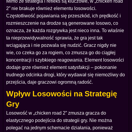
Mimo że strategia i refleks są kluczowe, w „chicken road
2” nie brakuje również elementu losowości.
Częstotliwość pojawiania się przeszkód, ich prędkość i
rozmieszczenie na drodze są generowane losowo, co
oznacza, że każda rozgrywka jest nieco inna. To właśnie
ta nieprzewidywalność sprawia, że gra jest tak
wciągająca i nie pozwala się nudzić. Gracz nigdy nie
wie, co czeka go za rogiem, co zmusza go do ciągłej
koncentracji i szybkiego reagowania. Element losowości
dodaje grze również element satysfakcji – pokonanie
trudnego odcinka drogi, który wydawał się niemożliwy do
przejścia, daje graczowi ogromną radość.
Wpływ Losowości na Strategię
Gry
Losowość w „chicken road 2” zmusza gracza do
elastycznego podejścia do strategii gry. Nie można
polegać na jednym schemacie działania, ponieważ