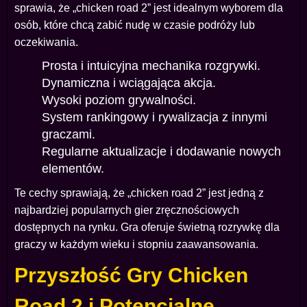
sprawia, że „chicken road 2” jest idealnym wyborem dla
osób, które chcą zabić nudę w czasie podróży lub
oczekiwania.
Prosta i intuicyjna mechanika rozgrywki.
Dynamiczna i wciągająca akcja.
Wysoki poziom grywalności.
System rankingowy i rywalizacja z innymi
graczami.
Regularne aktualizacje i dodawanie nowych
elementów.
Te cechy sprawiają, że „chicken road 2” jest jedną z
najbardziej popularnych gier zręcznościowych
dostępnych na rynku. Gra oferuje świetną rozrywkę dla
graczy w każdym wieku i stopniu zaawansowania.
Przyszłość Gry Chicken
Road 2 i Potencjalne