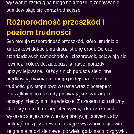
wyzwania czekają na niego na drodze, a zdobywanie
punktów staje się coraz trudniejsze.
Różnorodność przeszkód i
poziom trudności
Gra oferuje różnorodność przeszkód, które utrudniają
kurczakowi dotarcie na drugą stronę drogi. Oprócz
standardowych samochodów i ciężarówek, pojawiają się
również motocykle, autobusy, a nawet pojazdy
uprzywilejowane. Każdy z nich porusza się z inną
prędkością i wymaga innego podejścia. Poziom
trudności gry stopniowo wzrasta wraz z postępem.
Początkowo przeszkody pojawiają się rzadziej, a
odstępy między nimi są większe. Z czasem ruch uliczny
staje się coraz bardziej intensywny, a kurczak musi
wykazać się jeszcze większą precyzją i sprytem, aby
uniknąć kolizji. Zapewnia to ciągłe wyzwanie i sprawia,
że gra nie nudzi się nawet po wielu godzinach rozgrywki.