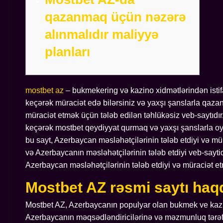
qazanmaq üçün nəzərə
alınmalıdır maliyyə
planları
mostbet az
– bukmekering və kazino xidmətlərindən isti
keçərək müraciət edə bilərsiniz və yaxşı şanslarla qaza
müraciət etmək üçün tələb edilən təhlükəsiz veb-saytıdı
keçərək mostbet qeydiyyat qurmaq və yaxşı şanslarla o
bu sayt, Azerbaycan məsləhətçilərinin tələb etdiyi və m
və Azerbaycanın məsləhətçilərinin tələb etdiyi veb-sayti
Azerbaycan məsləhətçilərinin tələb etdiyi və müraciət et
Mostbet AZ rəsmi saytı haq
Mostbet AZ, Azerbaycanın populyar olan bukmek ve kazino
Azerbaycanın məqsədləndiricilərinə və məzmunluq tərə