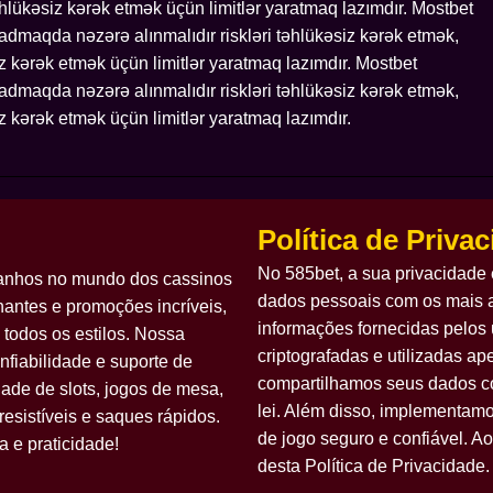
hlükəsiz kərək etmək üçün limitlər yaratmaq lazımdır. Mostbet
maqda nəzərə alınmalıdır riskləri təhlükəsiz kərək etmək,
z kərək etmək üçün limitlər yaratmaq lazımdır. Mostbet
maqda nəzərə alınmalıdır riskləri təhlükəsiz kərək etmək,
 kərək etmək üçün limitlər yaratmaq lazımdır.
Política de Priva
No 585bet, a sua privacidade
ganhos no mundo dos cassinos
dados pessoais com os mais a
antes e promoções incríveis,
informações fornecidas pelos 
 todos os estilos. Nossa
criptografadas e utilizadas a
nfiabilidade e suporte de
compartilhamos seus dados co
ade de slots, jogos de mesa,
lei. Além disso, implementam
resistíveis e saques rápidos.
de jogo seguro e confiável. A
 e praticidade!
desta Política de Privacidade