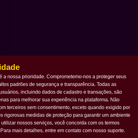
cidade
 é a nossa prioridade. Comprometemo-nos a proteger seus
ltos padrões de segurança e transparência. Todas as
usuários, incluindo dados de cadastro e transações, são
penas para melhorar sua experiência na plataforma. Não
m terceiros sem consentimento, exceto quando exigido por
os rigorosas medidas de proteção para garantir um ambiente
o utilizar nossos serviços, você concorda com os termos
. Para mais detalhes, entre em contato com nosso suporte.