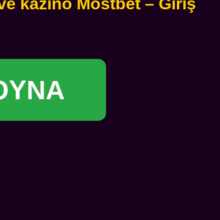
e kazino Mostbet – Giriş
 OYNA