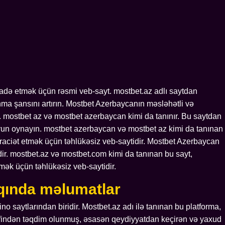
fadə etmək üçün rəsmi veb-sayt. mostbet.az adlı saytdan
nma şansını artırın. Mostbet Azerbaycanın məsləhətli və
r. mostbet az və mostbet azerbaycan kimi da tanınır. Bu saytdan
yun oynayın. mostbet azerbaycan və mostbet az kimi da tanınan
üraciət etmək üçün təhlükəsiz veb-saytidir. Mostbet Azerbaycan
dir. mostbet.az və mostbet.com kimi da tanınan bu sayt,
mək üçün təhlükəsiz veb-saytidir.
qında məlumatlar
 saytlarından biridir. Mostbet.az adı ilə tanınan bu platforma,
findən təqdim olunmuş, əsasən qeydiyyatdan keçirən və yaxud