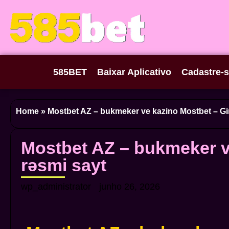
585BET
Baixar Aplicativo
Cadastre-
Home
»
Mostbet AZ – bukmeker ve kazino Mostbet – Gir
Mostbet AZ – bukmeker ve
rəsmi sayt
wp_administrator
junho 26, 2026