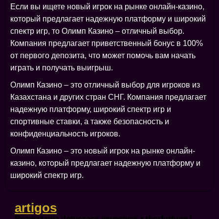
Если вы ищете новый игрок на рынке онлайн-казино,
который предлагает надежную платформу и широкий
спектр игр, то Олимп Казино – отличный выбор.
Компания предлагает приветственный бонус в 100%
от первого депозита, что может помочь вам начать
играть и получать выигрыш.
Олимп Казино – это отличный выбор для игроков из
Казахстана и других стран СНГ. Компания предлагает
надежную платформу, широкий спектр игр и
спортивные ставки, а также безопасность и
конфиденциальность игроков.
Олимп Казино – это новый игрок на рынке онлайн-
казино, который предлагает надежную платформу и
широкий спектр игр.
artigos
Rozważania dotyczące inwestycji z thorfortune i