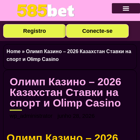
Baixar Ap
Cadastre-se
Caça-níqu
Apostas E
Cassino Ao
Registro
Conecte-se
Home
»
Олимп Казино – 2026 Казахстан Ставки на
спорт и Olimp Casino
Олимп Казино – 2026
Казахстан Ставки на
спорт и Olimp Casino
wp_administrator
junho 28, 2026
Олимп Казино – 2026