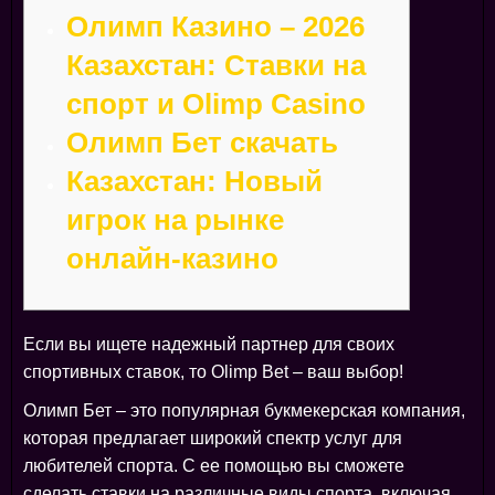
Олимп Казино – 2026
Казахстан: Ставки на
спорт и Olimp Casino
Олимп Бет скачать
Казахстан: Новый
игрок на рынке
онлайн-казино
Если вы ищете надежный партнер для своих
спортивных ставок, то Olimp Bet – ваш выбор!
Олимп Бет – это популярная букмекерская компания,
которая предлагает широкий спектр услуг для
любителей спорта. С ее помощью вы сможете
сделать ставки на различные виды спорта, включая