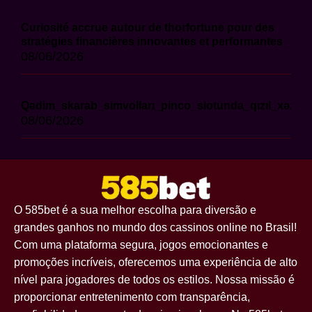
Curiosité accrue autour de thorfortune pour des
stratégies financières innovantes et performantes
08/06/2026
Qədim_skarab_simvolları_pinco_slotunda_qızıl_xəzinəl
08/06/2026
O 585bet é a sua melhor escolha para diversão e
grandes ganhos no mundo dos cassinos online no Brasil!
Com uma plataforma segura, jogos emocionantes e
promoções incríveis, oferecemos uma experiência de alto
nível para jogadores de todos os estilos. Nossa missão é
proporcionar entretenimento com transparência,