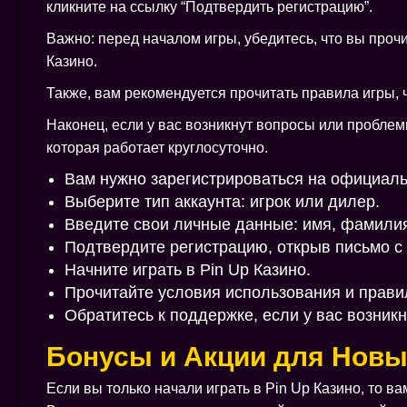
кликните на ссылку “Подтвердить регистрацию”.
Важно: перед началом игры, убедитесь, что вы проч
Казино.
Также, вам рекомендуется прочитать правила игры, ч
Наконец, если у вас возникнут вопросы или проблем
которая работает круглосуточно.
Вам нужно зарегистрироваться на официаль
Выберите тип аккаунта: игрок или дилер.
Введите свои личные данные: имя, фамилия,
Подтвердите регистрацию, открыв письмо с
Начните играть в Pin Up Казино.
Прочитайте условия использования и прави
Обратитесь к поддержке, если у вас возник
Бонусы и Акции для Новых
Если вы только начали играть в Pin Up Казино, то в