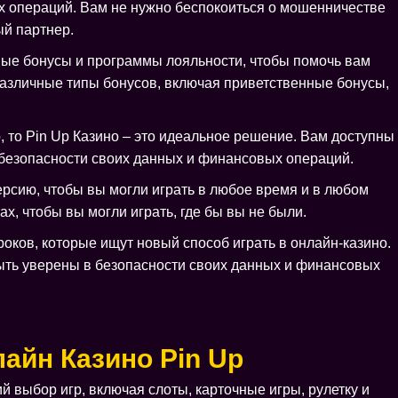
х операций. Вам не нужно беспокоиться о мошенничестве
ый партнер.
ьные бонусы и программы лояльности, чтобы помочь вам
различные типы бонусов, включая приветственные бонусы,
, то Pin Up Казино – это идеальное решение. Вам доступны
 безопасности своих данных и финансовых операций.
рсию, чтобы вы могли играть в любое время и в любом
х, чтобы вы могли играть, где бы вы не были.
роков, которые ищут новый способ играть в онлайн-казино.
ыть уверены в безопасности своих данных и финансовых
айн Казино Pin Up
й выбор игр, включая слоты, карточные игры, рулетку и