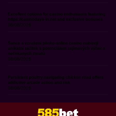
Excellent options for casino enthusiasts featuring
https://casinodays-in.net and exclusive bonuses
08/08/2026
Šance a vzrušení plinko online casino nabízejí
unikátní zážitek s potenciálem zajímavých výher a
nečekaných zvratů
08/08/2026
Persistent poultry navigating chicken road offers
addictive arcade action and risk
08/08/2026