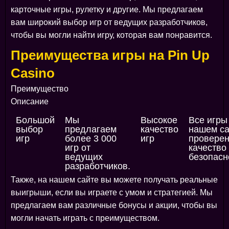
карточные игры, рулетку и другие. Мы предлагаем
вам широкий выбор игр от ведущих разработчиков,
чтобы вы могли найти игру, которая вам понравится.
Преимущества игры на Pin Up
Casino
Преимущество
Описание
Большой
Мы
Высокое
Все игры
выбор
предлагаем
качество
нашем са
игр
более 3 000
игр
проверен
игр от
качество
ведущих
безопасн
разработчиков.
Также, на нашем сайте вы можете получать реальные
выигрыши, если вы играете с умом и стратегией. Мы
предлагаем вам различные бонусы и акции, чтобы вы
могли начать играть с преимуществом.