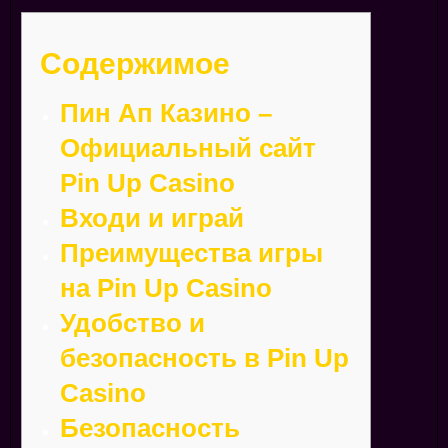
Содержимое
Пин Ап Казино –
Официальный сайт
Pin Up Casino
Входи и играй
Преимущества игры
на Pin Up Casino
Удобство и
безопасность в Pin Up
Casino
Безопасность