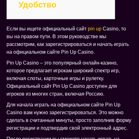
Удобство
Если вы ищете официальный сайт
pin up
Casino, то
вы на правом пути. В этом руководстве мы
рассмотрим, как зарегистрироваться и начать играть
на официальном сайте Pin Up Casino.
Pin Up Casino – это популярный онлайн-казино,
которое предлагает игрокам широкий спектр игр,
включая слоты, карточные игры и рулетку.
Официальный сайт Pin Up Casino доступен для
игроков из многих стран, включая Россию.
Для начала играть на официальном сайте Pin Up
Casino вам нужно зарегистрироваться. Это можно
сделать в считанные минуты, просто заполнив форму
регистрации и подтвердив свой электронный адрес.
После регистрации вы сможете начать играть на