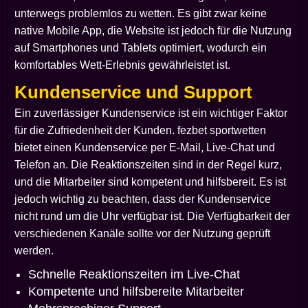
unterwegs problemlos zu wetten. Es gibt zwar keine
native Mobile App, die Website ist jedoch für die Nutzung
auf Smartphones und Tablets optimiert, wodurch ein
komfortables Wett-Erlebnis gewährleistet ist.
Kundenservice und Support
Ein zuverlässiger Kundenservice ist ein wichtiger Faktor
für die Zufriedenheit der Kunden. fezbet sportwetten
bietet einen Kundenservice per E-Mail, Live-Chat und
Telefon an. Die Reaktionszeiten sind in der Regel kurz,
und die Mitarbeiter sind kompetent und hilfsbereit. Es ist
jedoch wichtig zu beachten, dass der Kundenservice
nicht rund um die Uhr verfügbar ist. Die Verfügbarkeit der
verschiedenen Kanäle sollte vor der Nutzung geprüft
werden.
Schnelle Reaktionszeiten im Live-Chat
Kompetente und hilfsbereite Mitarbeiter