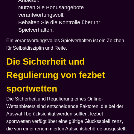
Nutzen Sie Bonusangebote
verantwortungsvoll.
Behalten Sie die Kontrolle über Ihr
Spielverhalten.
Ein verantwortungsvolles Spielverhalten ist ein Zeichen
für Selbstdisziplin und Reife.
Die Sicherheit und
Regulierung von fezbet
sportwetten
Die Sicherheit und Regulierung eines Online-
Wettanbieters sind entscheidende Faktoren, die bei der
Auswahl berücksichtigt werden sollten. fezbet
sportwetten verfügt über eine gültige Glücksspiellizenz,
die von einer renommierten Aufsichtsbehörde ausgestellt