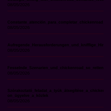
08/05/2026
Constante_atención_para_completar_chickenroad_evit
08/05/2026
Aufregende_Herausforderungen_und_knifflige_Hinder
08/05/2026
Fesselnde_Szenarien_und_chickenroad_so_retten_Sie
08/05/2026
Szórakoztató_feladat_a_tyúk_átsegítése_a_chickenroa
on_ügyelve_a_közlek
08/05/2026