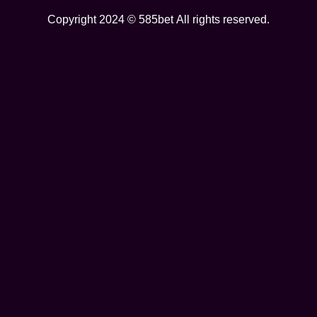
Copyright 2024 © 585bet All rights reserved.