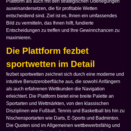
Plattform als auch mit den strategischen Überlegungen
auseinandersetzen, die für profitable Wetten
entscheidend sind. Ziel ist es, Ihnen ein umfassendes
Bild zu vermitteln, das Ihnen hilft, fundierte
Entscheidungen zu treffen und Ihre Gewinnchancen zu
maximieren.
Die Plattform fezbet
sportwetten im Detail
fezbet sportwetten zeichnet sich durch eine moderne und
intuitive Benutzeroberfläche aus, die sowohl Anfängern
als auch erfahrenen Wettkunden die Navigation
erleichtert. Die Plattform bietet eine breite Palette an
Sportarten und Wettmärkten, von den klassischen
Disziplinen wie Fußball, Tennis und Basketball bis hin zu
Nischensportarten wie Darts, E-Sports und Badminton.
Die Quoten sind im Allgemeinen wettbewerbsfähig und