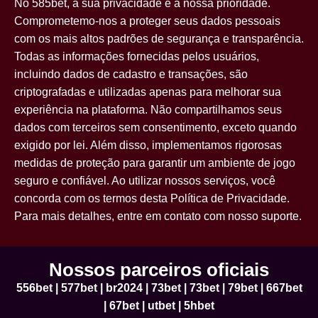
No 585bet, a sua privacidade é a nossa prioridade.
Comprometemo-nos a proteger seus dados pessoais
com os mais altos padrões de segurança e transparência.
Todas as informações fornecidas pelos usuários,
incluindo dados de cadastro e transações, são
criptografadas e utilizadas apenas para melhorar sua
experiência na plataforma. Não compartilhamos seus
dados com terceiros sem consentimento, exceto quando
exigido por lei. Além disso, implementamos rigorosas
medidas de proteção para garantir um ambiente de jogo
seguro e confiável. Ao utilizar nossos serviços, você
concorda com os termos desta Política de Privacidade.
Para mais detalhes, entre em contato com nosso suporte.
Nossos parceiros oficiais
556bet
|
577bet
|
br2024
|
73bet
|
73bet
|
79bet
|
667bet
|
67bet
|
utbet
|
5hbet