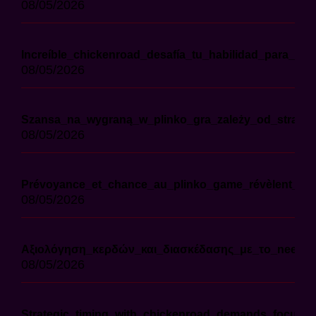
08/05/2026
Increíble_chickenroad_desafía_tu_habilidad_para_esq
08/05/2026
Szansa_na_wygraną_w_plinko_gra_zależy_od_strategi
08/05/2026
Prévoyance_et_chance_au_plinko_game_révèlent_des
08/05/2026
Αξιολόγηση_κερδών_και_διασκέδασης_με_το_needfo
08/05/2026
Strategic_timing_with_chickenroad_demands_focus_a