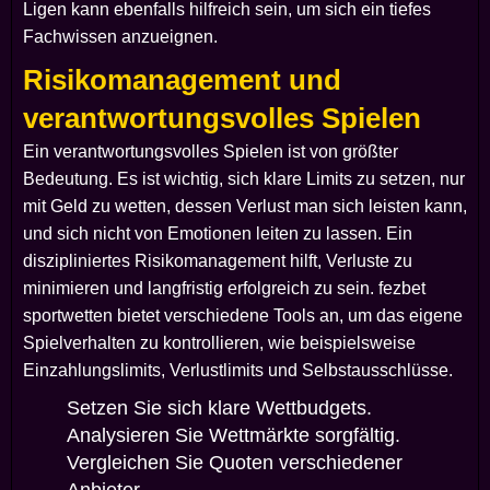
Ligen kann ebenfalls hilfreich sein, um sich ein tiefes
Fachwissen anzueignen.
Risikomanagement und
verantwortungsvolles Spielen
Ein verantwortungsvolles Spielen ist von größter
Bedeutung. Es ist wichtig, sich klare Limits zu setzen, nur
mit Geld zu wetten, dessen Verlust man sich leisten kann,
und sich nicht von Emotionen leiten zu lassen. Ein
diszipliniertes Risikomanagement hilft, Verluste zu
minimieren und langfristig erfolgreich zu sein. fezbet
sportwetten bietet verschiedene Tools an, um das eigene
Spielverhalten zu kontrollieren, wie beispielsweise
Einzahlungslimits, Verlustlimits und Selbstausschlüsse.
Setzen Sie sich klare Wettbudgets.
Analysieren Sie Wettmärkte sorgfältig.
Vergleichen Sie Quoten verschiedener
Anbieter.