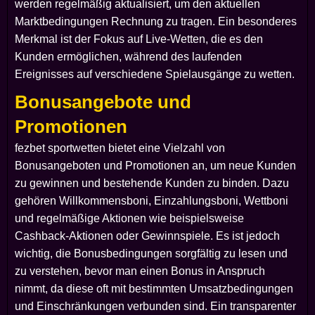
werden regelmäßig aktualisiert, um den aktuellen
Marktbedingungen Rechnung zu tragen. Ein besonderes
Merkmal ist der Fokus auf Live-Wetten, die es den
Kunden ermöglichen, während des laufenden
Ereignisses auf verschiedene Spielausgänge zu wetten.
Bonusangebote und
Promotionen
fezbet sportwetten bietet eine Vielzahl von
Bonusangeboten und Promotionen an, um neue Kunden
zu gewinnen und bestehende Kunden zu binden. Dazu
gehören Willkommensboni, Einzahlungsboni, Wettboni
und regelmäßige Aktionen wie beispielsweise
Cashback-Aktionen oder Gewinnspiele. Es ist jedoch
wichtig, die Bonusbedingungen sorgfältig zu lesen und
zu verstehen, bevor man einen Bonus in Anspruch
nimmt, da diese oft mit bestimmten Umsatzbedingungen
und Einschränkungen verbunden sind. Ein transparenter