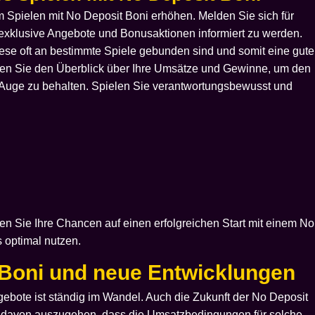
 Spielen mit No Deposit Boni erhöhen. Melden Sie sich für
xklusive Angebote und Bonusaktionen informiert zu werden.
diese oft an bestimmte Spiele gebunden sind und somit eine gute
lten Sie den Überblick über Ihre Umsätze und Gewinne, um den
m Auge zu behalten. Spielen Sie verantwortungsbewusst und
n Sie Ihre Chancen auf einen erfolgreichen Start mit einem No
 optimal nutzen.
 Boni und neue Entwicklungen
bote ist ständig im Wandel. Auch die Zukunft der No Deposit
st davon auszugehen, dass die Umsatzbedingungen für solche