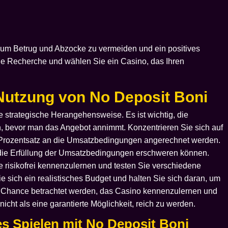
, um Betrug und Abzocke zu vermeiden und ein positives
 die Recherche und wählen Sie ein Casino, das Ihren
 Nutzung von No Deposit Boni
e strategische Herangehensweise. Es ist wichtig, die
, bevor man das Angebot annimmt. Konzentrieren Sie sich auf
n Prozentsatz an die Umsatzbedingungen angerechnet werden.
 die Erfüllung der Umsatzbedingungen erschweren können.
e risikofrei kennenzulernen und testen Sie verschiedene
e sich ein realistisches Budget und halten Sie sich daran, um
ne Chance betrachtet werden, das Casino kennenzulernen und
icht als eine garantierte Möglichkeit, reich zu werden.
es Spielen mit No Deposit Boni