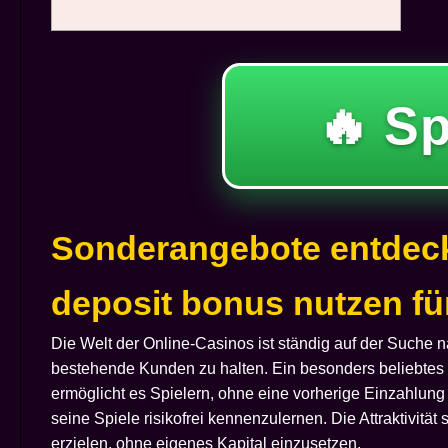
🔥 Sp
Sonderangebote entdeck
deposit bonus nutzen f
Die Welt der Online-Casinos ist ständig auf der Suche 
bestehende Kunden zu halten. Ein besonders beliebtes I
ermöglicht es Spielern, ohne eine vorherige Einzahlu
seine Spiele risikofrei kennenzulernen. Die Attraktivität
erzielen, ohne eigenes Kapital einzusetzen.