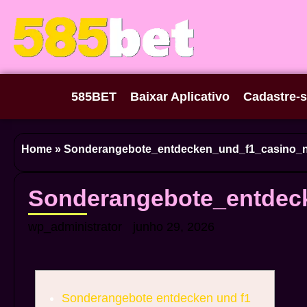
585BET
Baixar Aplicativo
Cadastre-
Home
»
Sonderangebote_entdecken_und_f1_casino_
Sonderangebote_entdec
wp_administrator
junho 29, 2026
Sonderangebote entdecken und f1