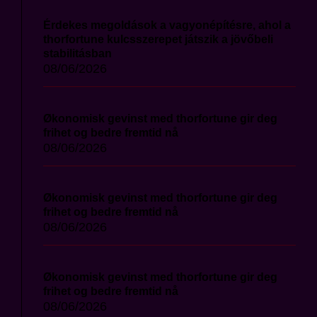
Érdekes megoldások a vagyonépítésre, ahol a
thorfortune kulcsszerepet játszik a jövőbeli
stabilitásban
08/06/2026
Økonomisk gevinst med thorfortune gir deg
frihet og bedre fremtid nå
08/06/2026
Økonomisk gevinst med thorfortune gir deg
frihet og bedre fremtid nå
08/06/2026
Økonomisk gevinst med thorfortune gir deg
frihet og bedre fremtid nå
08/06/2026