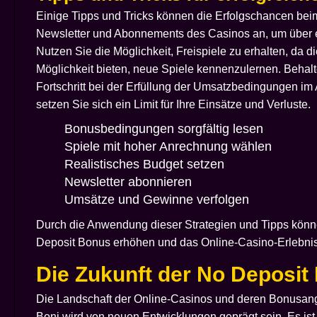
Einige Tipps und Tricks können die Erfolgschancen beim
Newsletter und Abonnements des Casinos an, um über e
Nutzen Sie die Möglichkeit, Freispiele zu erhalten, da 
Möglichkeit bieten, neue Spiele kennenzulernen. Beha
Fortschritt bei der Erfüllung der Umsatzbedingungen i
setzen Sie sich ein Limit für Ihre Einsätze und Verluste.
Bonusbedingungen sorgfältig lesen
Spiele mit hoher Anrechnung wählen
Realistisches Budget setzen
Newsletter abonnieren
Umsätze und Gewinne verfolgen
Durch die Anwendung dieser Strategien und Tipps könne
Deposit Bonus erhöhen und das Online-Casino-Erlebnis
Die Zukunft der No Deposit
Die Landschaft der Online-Casinos und deren Bonusange
Boni wird von neuen Entwicklungen geprägt sein. Es i