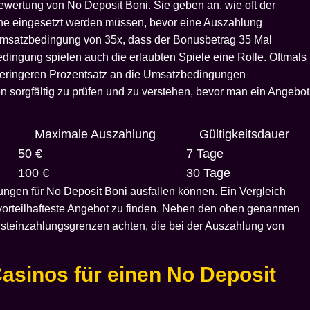
ewertung von No Deposit Boni. Sie geben an, wie oft der
ne eingesetzt werden müssen, bevor eine Auszahlung
Umsatzbedingung von 35x, dass der Bonusbetrag 35 Mal
ngung spielen auch die erlaubten Spiele eine Rolle. Oftmals
 geringeren Prozentsatz an die Umsatzbedingungen
 sorgfältig zu prüfen und zu verstehen, bevor man ein Angebot
Maximale Auszahlung
Gültigkeitsdauer
50 €
7 Tage
100 €
30 Tage
gungen für No Deposit Boni ausfallen können. Ein Vergleich
vorteilhafteste Angebot zu finden. Neben den oben genannten
hsteinzahlungsgrenzen achten, die bei der Auszahlung von
Casinos für einen No Deposit