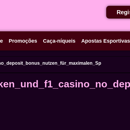
Regi
se
Promoções
Caça-níqueis
Apostas Esportivas
no_deposit_bonus_nutzen_für_maximalen_Sp
ken_und_f1_casino_no_dep