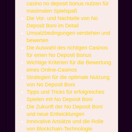
casino no deposit bonus nutzen für
maximalen Spielspaß
Die Vor- und Nachteile von No
Deposit Boni im Detail
Umsatzbedingungen verstehen und
bewerten
Die Auswahl des richtigen Casinos
für einen No Deposit Bonus
Wichtige Kriterien für die Bewertung
eines Online-Casinos
Strategien für die optimale Nutzung
von No Deposit Boni
Tipps und Tricks für erfolgreiches
Spielen mit No Deposit Boni
Die Zukunft der No Deposit Boni
und neue Entwicklungen
Innovative Ansätze und die Rolle
von Blockchain-Technologie