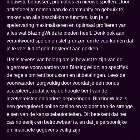
nieuwste bonussen, promoties en nieuwe spellen. Door
actief deel te nemen aan de community en gebruik te
maken van alle beschikbare functies, kun je je
spelervaring maximaliseren en optimaal profiteren van
alles wat BlazingWildz te bieden heeft. Denk ook aan
verantwoord spelen en stel grenzen om te voorkomen dat
je te veel tijd of geld besteedt aan gokken.
Het is tevens van belang om je bewust te zijn van de
algemene voorwaarden van BlazingWildz, en specifiek
de regels omtrent bonussen en uitbetalingen. Lees de
voorwaarden zorgvuldig door voordat je een bonus
accepteert, zodat je op de hoogte bent van de
inzetvereisten en andere beperkingen. BlazingWildz is
een gereguleerd online casino en voldoet aan de strenge
eisen van de kansspelautoriteiten. Dit betekent dat het
casino eerlijk en betrouwbaar is, en dat je persoonlijke
en financiële gegevens veilig zijn.