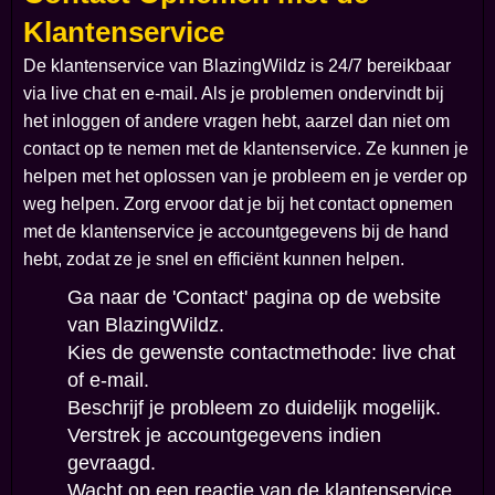
Klantenservice
De klantenservice van BlazingWildz is 24/7 bereikbaar
via live chat en e-mail. Als je problemen ondervindt bij
het inloggen of andere vragen hebt, aarzel dan niet om
contact op te nemen met de klantenservice. Ze kunnen je
helpen met het oplossen van je probleem en je verder op
weg helpen. Zorg ervoor dat je bij het contact opnemen
met de klantenservice je accountgegevens bij de hand
hebt, zodat ze je snel en efficiënt kunnen helpen.
Ga naar de 'Contact' pagina op de website
van BlazingWildz.
Kies de gewenste contactmethode: live chat
of e-mail.
Beschrijf je probleem zo duidelijk mogelijk.
Verstrek je accountgegevens indien
gevraagd.
Wacht op een reactie van de klantenservice.