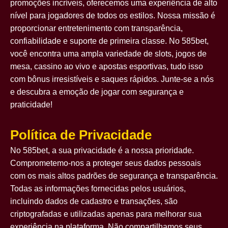
promoções incríveis, oferecemos uma experiência de alto
nível para jogadores de todos os estilos. Nossa missão é
proporcionar entretenimento com transparência,
confiabilidade e suporte de primeira classe. No 585bet,
você encontra uma ampla variedade de slots, jogos de
mesa, cassino ao vivo e apostas esportivas, tudo isso
com bônus irresistíveis e saques rápidos. Junte-se a nós
e descubra a emoção de jogar com segurança e
praticidade!
Política de Privacidade
No 585bet, a sua privacidade é a nossa prioridade.
Comprometemo-nos a proteger seus dados pessoais
com os mais altos padrões de segurança e transparência.
Todas as informações fornecidas pelos usuários,
incluindo dados de cadastro e transações, são
criptografadas e utilizadas apenas para melhorar sua
experiência na plataforma. Não compartilhamos seus