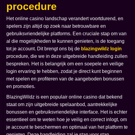
procedure
Het online casino landschap verandert voortdurend, en
spelers zijn altijd op zoek naar betrouwbare en
gebruiksvriendelijke platforms. Een cruciale stap om van
al die mogelijkheden te kunnen genieten, is de toegang
tot je account. Dit brengt ons bij de
blazingwildz login
procedure, die we in deze uitgebreide handleiding zullen
bespreken. Het is belangrijk om een soepele en veilige
login ervaring te hebben, zodat je direct kunt beginnen
met spelen en profiteren van de aangeboden bonussen
en promoties.
BlazingWildz is een populair online casino dat bekend
staat om zijn uitgebreide spelaanbod, aantrekkelijke
bonussen en gebruiksvriendelijke interface. Het is echter
essentieel om te weten hoe je veilig en correct inlogt, om
je account te beschermen en optimaal van het platform te
genieten. Deze handleiding zal je stap voor stap