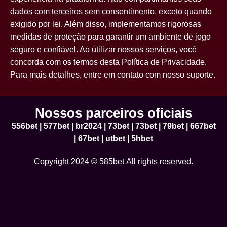
dados com terceiros sem consentimento, exceto quando
exigido por lei. Além disso, implementamos rigorosas
medidas de proteção para garantir um ambiente de jogo
seguro e confiável. Ao utilizar nossos serviços, você
concorda com os termos desta Política de Privacidade.
Para mais detalhes, entre em contato com nosso suporte.
Nossos parceiros oficiais
556bet
|
577bet
|
br2024
|
73bet
|
73bet
|
79bet
|
667bet
|
67bet
|
utbet
|
5hbet
Copyright 2024 © 585bet All rights reserved.