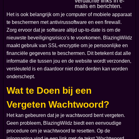
verdachte links in e-
mails en berichten.
Het is ook belangrijk om je computer of mobiele apparaat
te beschermen met antivirussoftware en een firewall.
Zorg ervoor dat je software altijd up-to-date is om de
nieuwste beveiligingsrisico's te voorkomen. BlazingWildz
maakt gebruik van SSL-encryptie om je persoonlijke en
financiële gegevens te beschermen. Dit betekent dat alle
informatie die tussen jou en de website wordt verzonden,
versleuteld is en daardoor niet door derden kan worden
onderschept.
Wat te Doen bij een
Vergeten Wachtwoord?
Het kan gebeuren dat je je wachtwoord bent vergeten.
Geen probleem, BlazingWildz biedt een eenvoudige
procedure om je wachtwoord te resetten. Op de
inlogpagina vind je een link met de tekst 'Wachtwoord