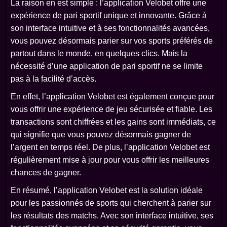
La raison en est simple : l’application Velobet offre une
expérience de pari sportif unique et innovante. Grâce à
son interface intuitive et à ses fonctionnalités avancées,
vous pouvez désormais parier sur vos sports préférés de
partout dans le monde, en quelques clics. Mais la
nécessité d’une application de pari sportif ne se limite
pas à la facilité d’accès.
En effet, l’application Velobet est également conçue pour
vous offrir une expérience de jeu sécurisée et fiable. Les
transactions sont chiffrées et les gains sont immédiats, ce
qui signifie que vous pouvez désormais gagner de
l’argent en temps réel. De plus, l’application Velobet est
régulièrement mise à jour pour vous offrir les meilleures
chances de gagner.
En résumé, l’application Velobet est la solution idéale
pour les passionnés de sports qui cherchent à parier sur
les résultats des matchs. Avec son interface intuitive, ses