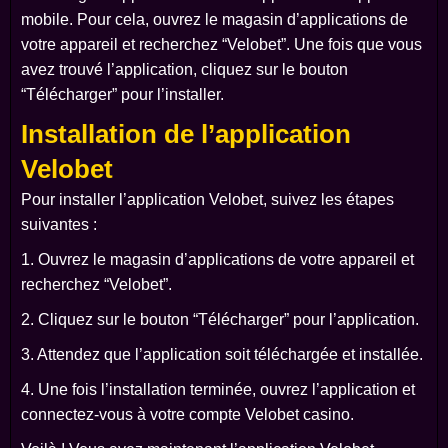
mobile. Pour cela, ouvrez le magasin d’applications de
votre appareil et recherchez “Velobet”. Une fois que vous
avez trouvé l’application, cliquez sur le bouton
“Télécharger” pour l’installer.
Installation de l’application
Velobet
Pour installer l’application Velobet, suivez les étapes
suivantes :
1. Ouvrez le magasin d’applications de votre appareil et
recherchez “Velobet”.
2. Cliquez sur le bouton “Télécharger” pour l’application.
3. Attendez que l’application soit téléchargée et installée.
4. Une fois l’installation terminée, ouvrez l’application et
connectez-vous à votre compte Velobet casino.