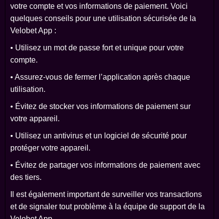
votre compte et vos informations de paiement. Voici
quelques conseils pour une utilisation sécurisée de la
Velobet App :
• Utilisez un mot de passe fort et unique pour votre
compte.
• Assurez-vous de fermer l’application après chaque
utilisation.
• Évitez de stocker vos informations de paiement sur
votre appareil.
• Utilisez un antivirus et un logiciel de sécurité pour
protéger votre appareil.
• Évitez de partager vos informations de paiement avec
des tiers.
Il est également important de surveiller vos transactions
et de signaler tout problème à la équipe de support de la
Velobet App.