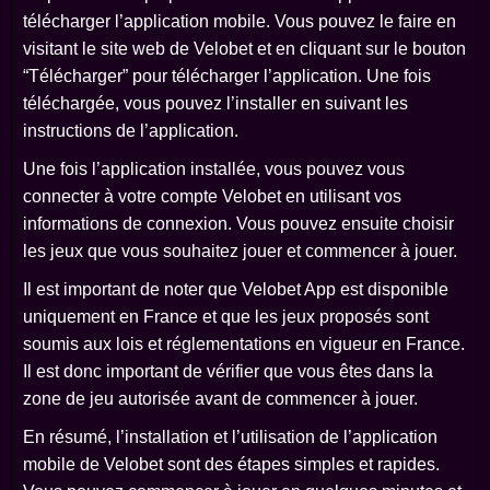
télécharger l’application mobile. Vous pouvez le faire en
visitant le site web de Velobet et en cliquant sur le bouton
“Télécharger” pour télécharger l’application. Une fois
téléchargée, vous pouvez l’installer en suivant les
instructions de l’application.
Une fois l’application installée, vous pouvez vous
connecter à votre compte Velobet en utilisant vos
informations de connexion. Vous pouvez ensuite choisir
les jeux que vous souhaitez jouer et commencer à jouer.
Il est important de noter que Velobet App est disponible
uniquement en France et que les jeux proposés sont
soumis aux lois et réglementations en vigueur en France.
Il est donc important de vérifier que vous êtes dans la
zone de jeu autorisée avant de commencer à jouer.
En résumé, l’installation et l’utilisation de l’application
mobile de Velobet sont des étapes simples et rapides.