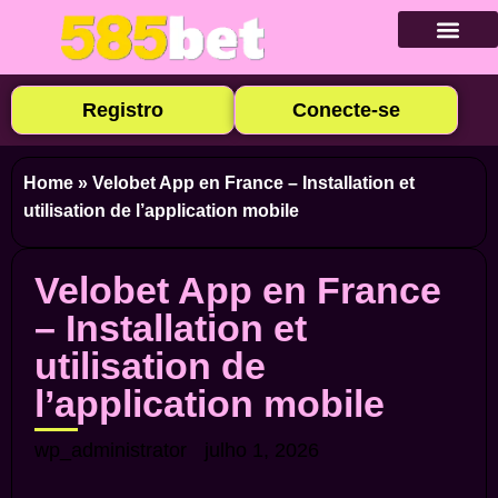
Baixar Ap
Cadastre-se
Caça-níqu
Apostas E
Cassino Ao
Registro
Conecte-se
Home
»
Velobet App en France – Installation et
utilisation de l’application mobile
Velobet App en France
– Installation et
utilisation de
l’application mobile
wp_administrator
julho 1, 2026