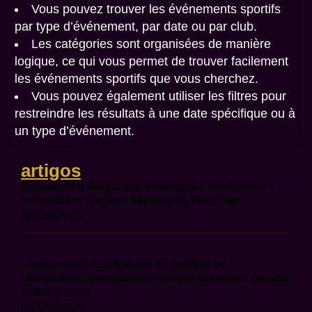
Vous pouvez trouver les événements sportifs
par type d’événement, par date ou par club.
Les catégories sont organisées de manière
logique, ce qui vous permet de trouver facilement
les événements sportifs que vous cherchez.
Vous pouvez également utiliser les filtres pour
restreindre les résultats à une date spécifique ou à
un type d’événement.
artigos
Rozważania dotyczące inwestycji z thorfortune i
przyszłości Twojego kapitału są kluczowe
08/06/2026
Lopportunité thorfortune en matière de
planification budgétaire et dinvestissement durable
soffre à vous
08/06/2026