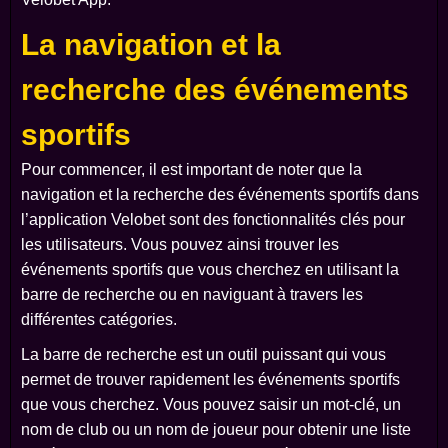
La navigation et la
recherche des événements
sportifs
Pour commencer, il est important de noter que la
navigation et la recherche des événements sportifs dans
l’application Velobet sont des fonctionnalités clés pour
les utilisateurs. Vous pouvez ainsi trouver les
événements sportifs que vous cherchez en utilisant la
barre de recherche ou en naviguant à travers les
différentes catégories.
La barre de recherche est un outil puissant qui vous
permet de trouver rapidement les événements sportifs
que vous cherchez. Vous pouvez saisir un mot-clé, un
nom de club ou un nom de joueur pour obtenir une liste