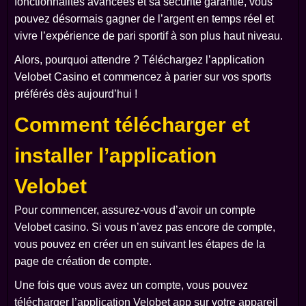
fonctionnalités avancées et sa sécurité garantie, vous
pouvez désormais gagner de l’argent en temps réel et
vivre l’expérience de pari sportif à son plus haut niveau.
Alors, pourquoi attendre ? Téléchargez l’application
Velobet Casino et commencez à parier sur vos sports
préférés dès aujourd’hui !
Comment télécharger et
installer l’application
Velobet
Pour commencer, assurez-vous d’avoir un compte
Velobet casino. Si vous n’avez pas encore de compte,
vous pouvez en créer un en suivant les étapes de la
page de création de compte.
Une fois que vous avez un compte, vous pouvez
télécharger l’application Velobet app sur votre appareil