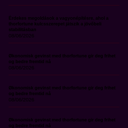
Érdekes megoldások a vagyonépítésre, ahol a
thorfortune kulcsszerepet játszik a jövőbeli
stabilitásban
08/06/2026
Økonomisk gevinst med thorfortune gir deg frihet
og bedre fremtid nå
08/06/2026
Økonomisk gevinst med thorfortune gir deg frihet
og bedre fremtid nå
08/06/2026
Økonomisk gevinst med thorfortune gir deg frihet
og bedre fremtid nå