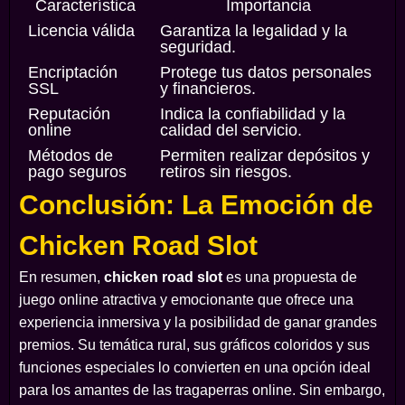
Característica
Importancia
Licencia válida
Garantiza la legalidad y la
seguridad.
Encriptación
Protege tus datos personales
SSL
y financieros.
Reputación
Indica la confiabilidad y la
online
calidad del servicio.
Métodos de
Permiten realizar depósitos y
pago seguros
retiros sin riesgos.
Conclusión: La Emoción de
Chicken Road Slot
En resumen,
chicken road slot
es una propuesta de
juego online atractiva y emocionante que ofrece una
experiencia inmersiva y la posibilidad de ganar grandes
premios. Su temática rural, sus gráficos coloridos y sus
funciones especiales lo convierten en una opción ideal
para los amantes de las tragaperras online. Sin embargo,