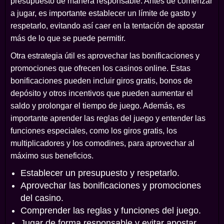
presupuesto de manera responsable. Antes de comenzar
a jugar, es importante establecer un límite de gasto y
respetarlo, evitando así caer en la tentación de apostar
más de lo que se puede permitir.
Otra estrategia útil es aprovechar las bonificaciones y
promociones que ofrecen los casinos online. Estas
bonificaciones pueden incluir giros gratis, bonos de
depósito y otros incentivos que pueden aumentar el
saldo y prolongar el tiempo de juego. Además, es
importante aprender las reglas del juego y entender las
funciones especiales, como los giros gratis, los
multiplicadores y los comodines, para aprovechar al
máximo sus beneficios.
Establecer un presupuesto y respetarlo.
Aprovechar las bonificaciones y promociones
del casino.
Comprender las reglas y funciones del juego.
Jugar de forma responsable y evitar apostar