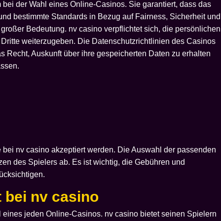
um bei der Wahl eines Online-Casinos. Sie garantiert, dass das
und bestimmte Standards in Bezug auf Fairness, Sicherheit und
 großer Bedeutung. nv casino verpflichtet sich, die persönlichen
 Dritte weiterzugeben. Die Datenschutzrichtlinien des Casinos
as Recht, Auskunft über ihre gespeicherten Daten zu erhalten
assen.
e bei nv casino akzeptiert werden. Die Auswahl der passenden
en des Spielers ab. Es ist wichtig, die Gebühren und
cksichtigen.
 bei nv casino
l eines jeden Online-Casinos. nv casino bietet seinen Spielern