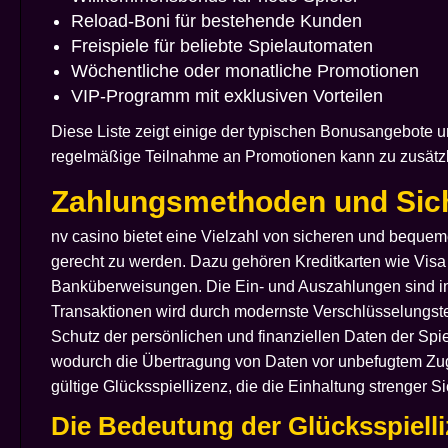
Reload-Boni für bestehende Kunden
Freispiele für beliebte Spielautomaten
Wöchentliche oder monatliche Promotionen
VIP-Programm mit exklusiven Vorteilen
Diese Liste zeigt einige der typischen Bonusangebote 
regelmäßige Teilnahme an Promotionen kann zu zusätzl
Zahlungsmethoden und Siche
nv casino bietet eine Vielzahl von sicheren und bequ
gerecht zu werden. Dazu gehören Kreditkarten wie Visa 
Banküberweisungen. Die Ein- und Auszahlungen sind in 
Transaktionen wird durch modernste Verschlüsselungste
Schutz der persönlichen und finanziellen Daten der Spiel
wodurch die Übertragung von Daten vor unbefugtem Zugri
gültige Glücksspiellizenz, die die Einhaltung strenger Si
Die Bedeutung der Glücksspiell