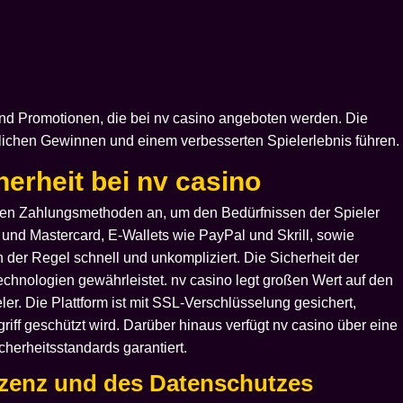
und Promotionen, die bei nv casino angeboten werden. Die
ichen Gewinnen und einem verbesserten Spielerlebnis führen.
rheit bei nv casino
emen Zahlungsmethoden an, um den Bedürfnissen der Spieler
und Mastercard, E-Wallets wie PayPal und Skrill, sowie
der Regel schnell und unkompliziert. Die Sicherheit der
chnologien gewährleistet. nv casino legt großen Wert auf den
er. Die Plattform ist mit SSL-Verschlüsselung gesichert,
ff geschützt wird. Darüber hinaus verfügt nv casino über eine
cherheitsstandards garantiert.
izenz und des Datenschutzes