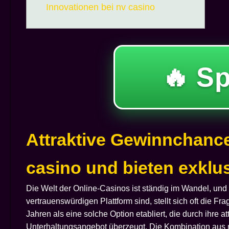
Innovationen bei nv casino
🔥 Sp
Attraktive Gewinnchance
casino und bieten exklu
Die Welt der Online-Casinos ist ständig im Wandel, und 
vertrauenswürdigen Plattform sind, stellt sich oft die Fr
Jahren als eine solche Option etabliert, die durch ihre 
Unterhaltungsangebot überzeugt. Die Kombination aus