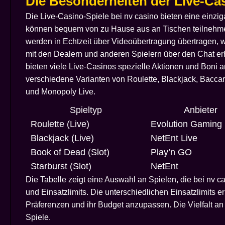
Die Besonderheiten der Live-Ca
Die Live-Casino-Spiele bei nv casino bieten eine einzig
können bequem von zu Hause aus an Tischen teilnehmen
werden in Echtzeit über Videoübertragung übertragen, wo
mit den Dealern und anderen Spielern über den Chat e
bieten viele Live-Casinos spezielle Aktionen und Boni a
verschiedene Varianten von Roulette, Blackjack, Bacca
und Monopoly Live.
Spieltyp
Anbieter
Roulette (Live)
Evolution Gaming
Blackjack (Live)
NetEnt Live
Book of Dead (Slot)
Play’n GO
Starburst (Slot)
NetEnt
Die Tabelle zeigt eine Auswahl an Spielen, die bei nv 
und Einsatzlimits. Die unterschiedlichen Einsatzlimits er
Präferenzen und ihr Budget anzupassen. Die Vielfalt an 
Spiele.