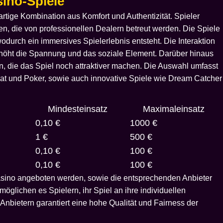
sino-Spiele
artige Kombination aus Komfort und Authentizität. Spieler
, die von professionellen Dealern betreut werden. Die Spiele
durch ein immersives Spielerlebnis entsteht. Die Interaktion
rhöht die Spannung und das soziale Element. Darüber hinaus
n, die das Spiel noch attraktiver machen. Die Auswahl umfasst
rat und Poker, sowie auch innovative Spiele wie Dream Catcher
Mindesteinsatz
Maximaleinsatz
0,10 €
1000 €
1 €
500 €
0,10 €
100 €
0,10 €
100 €
casino angeboten werden, sowie die entsprechenden Anbieter
möglichen es Spielern, ihr Spiel an ihre individuellen
Anbietern garantiert eine hohe Qualität und Fairness der