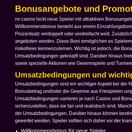
Bonusangebote und Promoti
nv casino lockt neue Spieler mit attraktiven Bonusange
Willkommensbonus besteht aus einem Einzahlungsbonus
Prozentsatz verdoppelt oder verdreifacht wird. Zusätzl
angeboten werden. Diese Boni ermöglichen es Spielern,
risikofreier kennenzulernen. Wichtig ist jedoch, die Bon
Umsatzbedingungen geknüpft sind. Darüber hinaus biete
sowie spezielle Aktionen wie Gewinnspiele und Turnier
Umsatzbedingungen und wichtig
Umsatzbedingungen sind ein wichtiger Aspekt bei der N
Bonusbetrag und/oder die Gewinne aus Freispielen umg
Umsatzbedingungen variieren je nach Casino und Bonusar
sicherzustellen, dass sie fair und realistisch sind. Ma
der Umsatzbedingungen. Darüber hinaus können bestim
gewertet werden. Spieler sollten sich daher vor der I
Willkommensbonus für neue Spieler