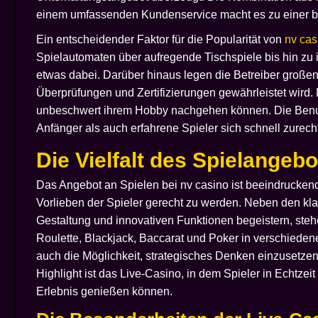
einem umfassenden Kundenservice macht es zu einer bel
Ein entscheidender Faktor für die Popularität von
nv cas
Spielautomaten über aufregende Tischspiele bis hin zu 
etwas dabei. Darüber hinaus legen die Betreiber große
Überprüfungen und Zertifizierungen gewährleistet wird. 
unbeschwert ihrem Hobby nachgehen können. Die Benutzer
Anfänger als auch erfahrene Spieler sich schnell zurech
Die Vielfalt des Spielangebo
Das Angebot an Spielen bei nv casino ist beeindruckend
Vorlieben der Spieler gerecht zu werden. Neben den kla
Gestaltung und innovativen Funktionen begeistern, ste
Roulette, Blackjack, Baccarat und Poker in verschieden
auch die Möglichkeit, strategisches Denken einzusetz
Highlight ist das Live-Casino, in dem Spieler in Echtze
Erlebnis genießen können.