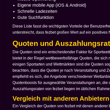
Eigene mobile App (iOS & Android)
Schnelle Ladezeiten
Gute Suchfunktion
Diese Liste fasst die wichtigsten Vorteile der Benutzerf
unterstreicht, dass fezbet großen Wert auf ein positives 
Quoten und Auszahlungsrat
Die Quoten sind ein entscheidender Faktor für Sportwett
bietet in der Regel wettbewerbsfähige Quoten, die sich
einigen Sportarten und Wettmärkten sind die Quoten soga
beachten, dass die Quoten je nach Veranstaltung und Ze
empfiehlt es sich, die Angebote verschiedener Wettanbi
Quotenboosts für ausgewählte Veranstaltungen an, die 
Auszahlungsraten von fezbet liegen im üblichen Rahmen 
Vergleich mit anderen Anbietern
Ein Vergleich der Quoten von fezbet mit denen anderer b