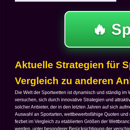
🔥 Sp
Aktuelle Strategien für 
Vergleich zu anderen An
Die Welt der Sportwetten ist dynamisch und ständig im
versuchen, sich durch innovative Strategien und attra
solcher Anbieter, der in den letzten Jahren auf sich au
Auswahl an Sportarten, wettbewerbsfähige Quoten und e
fezbet im Vergleich zu etablierten Größen der Wettbranc
werden, unter besonderer Berücksichtigung der verschied