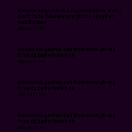
Érdekes megoldások a vagyonépítésre, ahol a
thorfortune kulcsszerepet játszik a jövőbeli
stabilitásban
08/06/2026
Økonomisk gevinst med thorfortune gir deg
frihet og bedre fremtid nå
08/06/2026
Økonomisk gevinst med thorfortune gir deg
frihet og bedre fremtid nå
08/06/2026
Økonomisk gevinst med thorfortune gir deg
frihet og bedre fremtid nå
08/06/2026