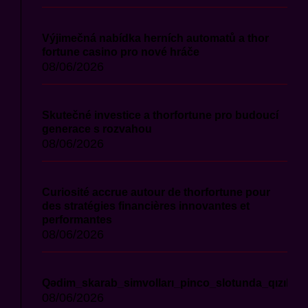
Výjimečná nabídka herních automatů a thor
fortune casino pro nové hráče
08/06/2026
Skutečné investice a thorfortune pro budoucí
generace s rozvahou
08/06/2026
Curiosité accrue autour de thorfortune pour
des stratégies financières innovantes et
performantes
08/06/2026
Qədim_skarab_simvolları_pinco_slotunda_qızıl_xəz
08/06/2026