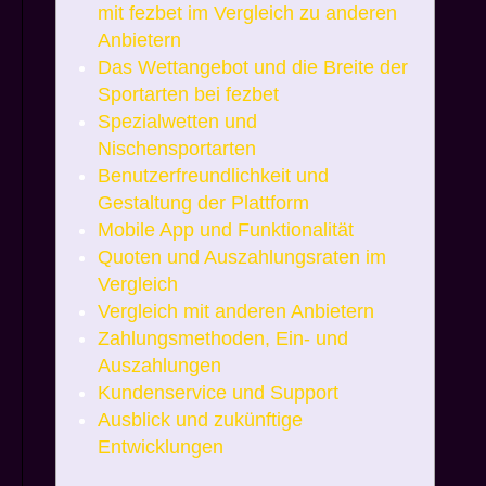
mit fezbet im Vergleich zu anderen
Anbietern
Das Wettangebot und die Breite der
Sportarten bei fezbet
Spezialwetten und
Nischensportarten
Benutzerfreundlichkeit und
Gestaltung der Plattform
Mobile App und Funktionalität
Quoten und Auszahlungsraten im
Vergleich
Vergleich mit anderen Anbietern
Zahlungsmethoden, Ein- und
Auszahlungen
Kundenservice und Support
Ausblick und zukünftige
Entwicklungen