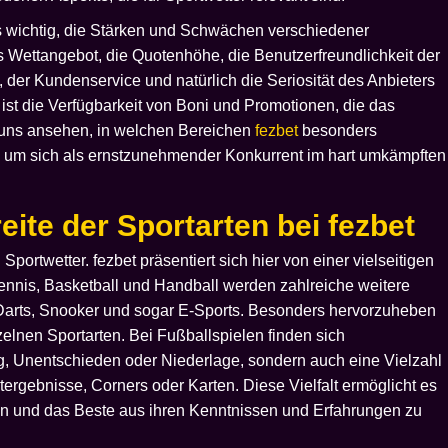
es wichtig, die Stärken und Schwächen verschiedener
 Wettangebot, die Quotenhöhe, die Benutzerfreundlichkeit der
er Kundenservice und natürlich die Seriosität des Anbieters
 ist die Verfügbarkeit von Boni und Promotionen, die das
 uns ansehen, in welchen Bereichen
fezbet
besonders
, um sich als ernstzunehmender Konkurrent im hart umkämpften
ite der Sportarten bei fezbet
portwetter. fezbet präsentiert sich hier von einer vielseitigen
ennis, Basketball und Handball werden zahlreiche weitere
, Darts, Snooker und sogar E-Sports. Besonders hervorzuheben
elnen Sportarten. Bei Fußballspielen finden sich
eg, Unentschieden oder Niederlage, sondern auch eine Vielzahl
ergebnisse, Corners oder Karten. Diese Vielfalt ermöglicht es
gen und das Beste aus ihren Kenntnissen und Erfahrungen zu