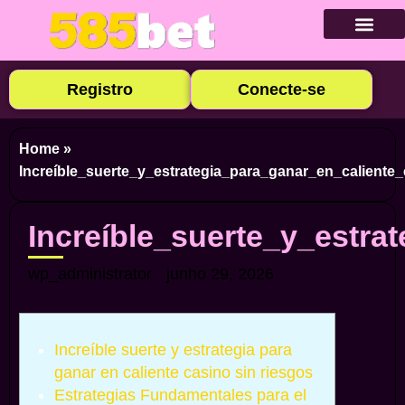
Baixar Ap
Cadastre-se
Caça-níqu
Apostas E
Cassino Ao
Registro
Conecte-se
Home
»
Increíble_suerte_y_estrategia_para_ganar_en_caliente
Increíble_suerte_y_estra
wp_administrator
junho 29, 2026
Increíble suerte y estrategia para
ganar en caliente casino sin riesgos
Estrategias Fundamentales para el