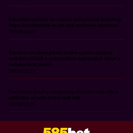
Excellent options for casino enthusiasts featuring
https://casinodays-in.net and exclusive bonuses
08/08/2026
Šance a vzrušení plinko online casino nabízejí
unikátní zážitek s potenciálem zajímavých výher a
nečekaných zvratů
08/08/2026
Persistent poultry navigating chicken road offers
addictive arcade action and risk
08/08/2026