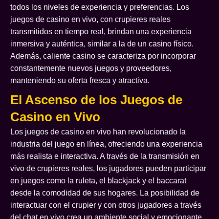
todos los niveles de experiencia y preferencias. Los
juegos de casino en vivo, con crupieres reales
transmitidos en tiempo real, brindan una experiencia
inmersiva y auténtica, similar a la de un casino físico.
Además, caliente casino se caracteriza por incorporar
constantemente nuevos juegos y proveedores,
manteniendo su oferta fresca y atractiva.
El Ascenso de los Juegos de
Casino en Vivo
Los juegos de casino en vivo han revolucionado la
industria del juego en línea, ofreciendo una experiencia
más realista e interactiva. A través de la transmisión en
vivo de crupieres reales, los jugadores pueden participar
en juegos como la ruleta, el blackjack y el baccarat
desde la comodidad de sus hogares. La posibilidad de
interactuar con el crupier y con otros jugadores a través
del chat en vivo crea un ambiente social y emocionante.