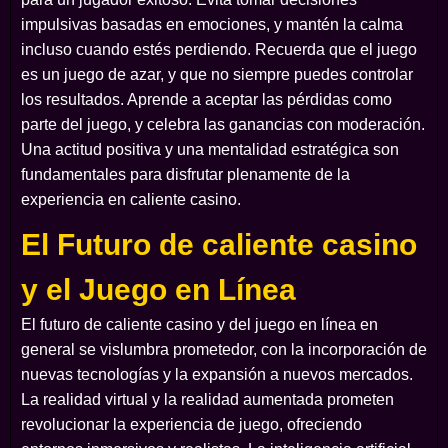
impulsivas basadas en emociones, y mantén la calma
incluso cuando estés perdiendo. Recuerda que el juego
es un juego de azar, y que no siempre puedes controlar
los resultados. Aprende a aceptar las pérdidas como
parte del juego, y celebra las ganancias con moderación.
Una actitud positiva y una mentalidad estratégica son
fundamentales para disfrutar plenamente de la
experiencia en caliente casino.
El Futuro de caliente casino
y el Juego en Línea
El futuro de caliente casino y del juego en línea en
general se vislumbra prometedor, con la incorporación de
nuevas tecnologías y la expansión a nuevos mercados.
La realidad virtual y la realidad aumentada prometen
revolucionar la experiencia de juego, ofreciendo