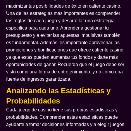
maximizar tus posibilidades de éxito en caliente casino.
Una de las estrategias más importantes es comprender
las reglas de cada juego y desarrollar una estrategia
específica para cada uno. Aprender a gestionar tu
presupuesto y a evitar las apuestas impulsivas también
es fundamental. Además, es importante aprovechar las
promociones y bonificaciones que ofrece caliente casino,
ya que estas pueden aumentar tus fondos y darte más
oportunidades de ganar. Recuerda que el juego debe ser
visto como una forma de entretenimiento, y no como una
fuente de ingresos garantizada.
Analizando las Estadísticas y
Probabilidades
Cada juego de casino tiene sus propias estadísticas y
probabilidades. Comprender estas estadísticas puede
ayudarte a tomar decisiones informadas y a elegir juegos