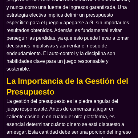
y nunca como una fuente de ingresos garantizada. Una
estrategia efectiva implica definir un presupuesto
específico para el juego y apegarse a él, sin importar los
resultados obtenidos. Además, es fundamental evitar
perseguir las pérdidas, ya que esto puede llevar a tomar
decisiones impulsivas y aumentar el riesgo de
endeudamiento. El auto-control y la disciplina son
habilidades clave para un juego responsable y
sostenible.
La Importancia de la Gestión del
Presupuesto
La gestión del presupuesto es la piedra angular del
juego responsable. Antes de comenzar a jugar en
caliente casino, o en cualquier otra plataforma, es
esencial determinar cuánto dinero se está dispuesto a
arriesgar. Esta cantidad debe ser una porción del ingreso