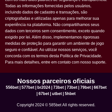
Todas as informações fornecidas pelos usuários,
incluindo dados de cadastro e transações, são
criptografadas e utilizadas apenas para melhorar sua
experiência na plataforma. Não compartilhamos seus
dados com terceiros sem consentimento, exceto quando
exigido por lei. Além disso, implementamos rigorosas
medidas de proteção para garantir um ambiente de jogo
seguro e confiável. Ao utilizar nossos serviços, você
concorda com os termos desta Política de Privacidade.
Para mais detalhes, entre em contato com nosso suporte.
Nossos parceiros oficiais
556bet
|
577bet
|
br2024
|
73bet
|
73bet
|
79bet
|
667bet
|
67bet
|
utbet
|
5hbet
Copyright 2024 © 585bet All rights reserved.