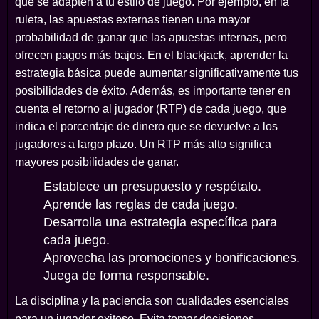
que se adapten a tu estilo de juego. Por ejemplo, en la
ruleta, las apuestas externas tienen una mayor
probabilidad de ganar que las apuestas internas, pero
ofrecen pagos más bajos. En el blackjack, aprender la
estrategia básica puede aumentar significativamente tus
posibilidades de éxito. Además, es importante tener en
cuenta el retorno al jugador (RTP) de cada juego, que
indica el porcentaje de dinero que se devuelve a los
jugadores a largo plazo. Un RTP más alto significa
mayores posibilidades de ganar.
Establece un presupuesto y respétalo.
Aprende las reglas de cada juego.
Desarrolla una estrategia específica para
cada juego.
Aprovecha las promociones y bonificaciones.
Juega de forma responsable.
La disciplina y la paciencia son cualidades esenciales
para un jugador exitoso. Evita tomar decisiones