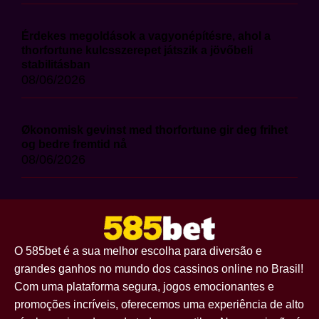
Érdekes megoldások a vagyonépítésre, ahol a
thorfortune kulcsszerepet játszik a jövőbeli
stabilitásban
08/06/2026
Økonomisk gevinst med thorfortune gir deg frihet
og bedre fremtid nå
08/06/2026
O 585bet é a sua melhor escolha para diversão e
grandes ganhos no mundo dos cassinos online no Brasil!
Com uma plataforma segura, jogos emocionantes e
promoções incríveis, oferecemos uma experiência de alto