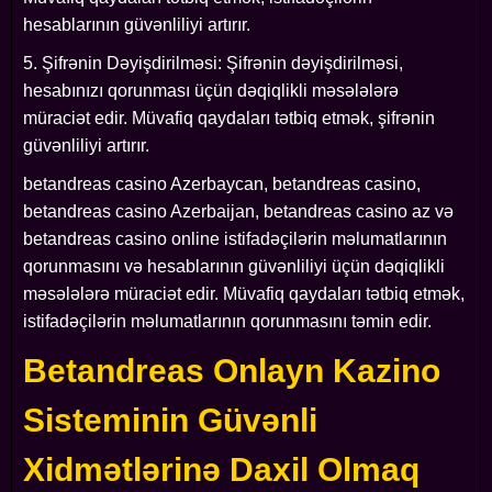
hesablarının güvənliliyi artırır.
5. Şifrənin Dəyişdirilməsi: Şifrənin dəyişdirilməsi,
hesabınızı qorunması üçün dəqiqlikli məsələlərə
müraciət edir. Müvafiq qaydaları tətbiq etmək, şifrənin
güvənliliyi artırır.
betandreas casino Azerbaycan, betandreas casino,
betandreas casino Azerbaijan, betandreas casino az və
betandreas casino online istifadəçilərin məlumatlarının
qorunmasını və hesablarının güvənliliyi üçün dəqiqlikli
məsələlərə müraciət edir. Müvafiq qaydaları tətbiq etmək,
istifadəçilərin məlumatlarının qorunmasını təmin edir.
Betandreas Onlayn Kazino
Sisteminin Güvənli
Xidmətlərinə Daxil Olmaq