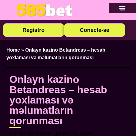
Baixar Ap
Cadastre-se
Caça-níqu
Apostas E
Cassino Ao
Registro
Conecte-se
Home
»
Onlayn kazino Betandreas – hesab
yoxlaması və məlumatların qorunması
Onlayn kazino
Betandreas – hesab
yoxlaması və
məlumatların
qorunması
wp_administrator
junho 30, 2026