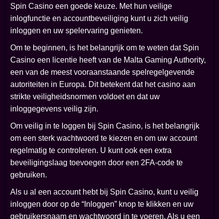
Spin Casino een goede keuze. Met hun veilige
inlogfunctie en accountbeveiliging kunt u zich veilig
inloggen en uw spelervaring genieten.
Om te beginnen, is het belangrijk om te weten dat Spin
Casino een licentie heeft van de Malta Gaming Authority,
een van de meest vooraanstaande spelregelgevende
autoriteiten in Europa. Dit betekent dat het casino aan
strikte veiligheidsnormen voldoet en dat uw
inloggegevens veilig zijn.
Om veilig in te loggen bij Spin Casino, is het belangrijk
om een sterk wachtwoord te kiezen en om uw account
regelmatig te controleren. U kunt ook een extra
beveiligingslaag toevoegen door een 2FA-code te
gebruiken.
Als u al een account hebt bij Spin Casino, kunt u veilig
inloggen door op de “Inloggen” knop te klikken en uw
gebruikersnaam en wachtwoord in te voeren. Als u een