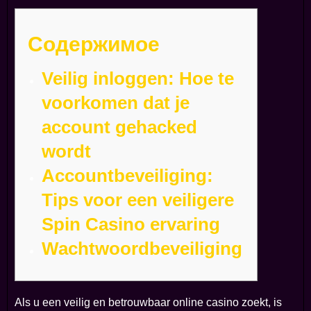
Содержимое
Veilig inloggen: Hoe te
voorkomen dat je
account gehacked
wordt
Accountbeveiliging:
Tips voor een veiligere
Spin Casino ervaring
Wachtwoordbeveiliging
Als u een veilig en betrouwbaar online casino zoekt, is