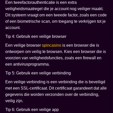
Een tweefactorauthenticatie is een extra
veiligheidsmaatregel die je account nog veiliger maakt.
Dit systeem vraagt om een tweede factor, zoals een code
of een biometrische scan, om toegang te verkrijgen tot je
account.
Tip 4: Gebruik een veilige browser
Een veilige browser
spincasino
is een browser die is
ontworpen om veilig te browsen. Kies een browser die is
voorzien van veiligheidsfuncties, zoals een firewall en
een antivirusprogramma.
Tip 5: Gebruik een veilige verbinding
Een veilige verbinding is een verbinding die is beveiligd
met een SSL-certificaat. Dit certificaat garandeert dat alle
gegevens die worden verzonden over de verbinding,
veilig zijn.
Tip 6: Gebruik een veilige app