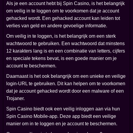
Als je een account hebt bij Spin Casino, is het belangrijk
om veilig in te loggen om te voorkomen dat je account
gehacked wordt. Een gehacked account kan leiden tot
verlies van geld en andere gevoelige informatie.
Om veilig in te loggen, is het belangrijk om een sterk
wachtwoord te gebruiken. Een wachtwoord dat minstens
12 karakters lang is en een combinatie van letters, cijfers
en speciale tekens bevat, is een goede manier om je
account te beschermen.
Daarnaast is het ook belangrijk om een unieke en veilige
login-URL te gebruiken. Dit kan helpen om te voorkomen
dat je account gehacked wordt door een malware of een
Trojaner.
Spin Casino biedt ook een veilig inloggen aan via hun
Spin Casino Mobile-app. Deze app biedt een veilige
manier om in te loggen en je account te beschermen.