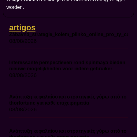
worden.
artigos
Zábavná_strategie_kolem_plinko_online_pro_ty_co_ch
08/08/2026
Interessante perspectieven rond spinmaya bieden
nieuwe mogelijkheden voor iedere gebruiker
08/08/2026
Ανάπτυξη κεφαλαίου και στρατηγικές γύρω από το
thorfortune για κάθε επιχειρηματία
08/08/2026
Ανάπτυξη κεφαλαίου και στρατηγικές γύρω από το