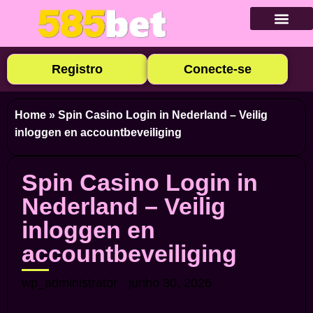
Baixar Ap
Cadastre-se
Caça-níqu
Apostas E
Cassino Ao
Registro
Conecte-se
Home
»
Spin Casino Login in Nederland – Veilig
inloggen en accountbeveiliging
Spin Casino Login in
Nederland – Veilig
inloggen en
accountbeveiliging
wp_administrator
junho 30, 2026